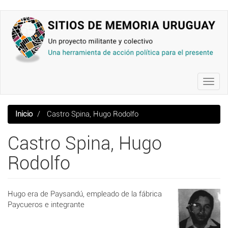
Pasar
al
contenido
principal
Toggl
navig
Inicio
Castro Spina, Hugo Rodolfo
Castro Spina, Hugo
Rodolfo
Hugo era de Paysandú, empleado de la fábrica
Paycueros e integrante