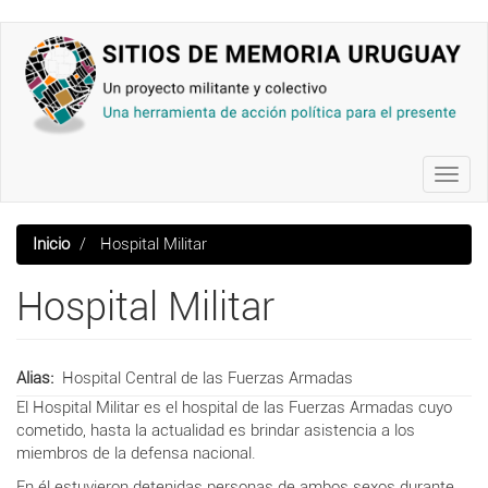
Pasar
al
contenido
principal
Toggl
navig
Inicio
Hospital Militar
Hospital Militar
Alias
Hospital Central de las Fuerzas Armadas
El Hospital Militar es el hospital de las Fuerzas Armadas cuyo
cometido, hasta la actualidad es brindar asistencia a los
miembros de la defensa nacional.
En él estuvieron
detenidas personas de ambos sexos durante