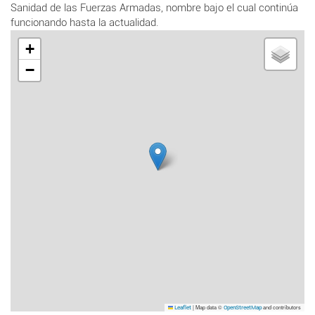
Sanidad de las Fuerzas Armadas, nombre bajo el cual continúa
funcionando hasta la actualidad.
+
−
|
Map data ©
and contributors
Leaflet
OpenStreetMap