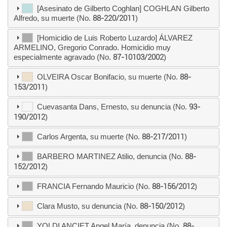
[Asesinato de Gilberto Coghlan] COGHLAN Gilberto
Alfredo, su muerte (No.
88-220/2011
)
[Homicidio de Luis Roberto Luzardo] ÁLVAREZ
ARMELINO, Gregorio Conrado. Homicidio muy
especialmente agravado (No.
87-10103/2002
)
OLVEIRA Oscar Bonifacio, su muerte (No.
88-
153/2011
)
Cuevasanta Dans, Ernesto, su denuncia (No.
93-
190/2012
)
Carlos Argenta, su muerte (No.
88-217/2011
)
BARBERO MARTINEZ Atilio, denuncia (No.
88-
152/2012
)
FRANCIA Fernando Mauricio (No.
88-156/2012
)
Clara Musto, su denuncia (No.
88-150/2012
)
YOLDI ANCIET Angel María, denuncia (No.
88-