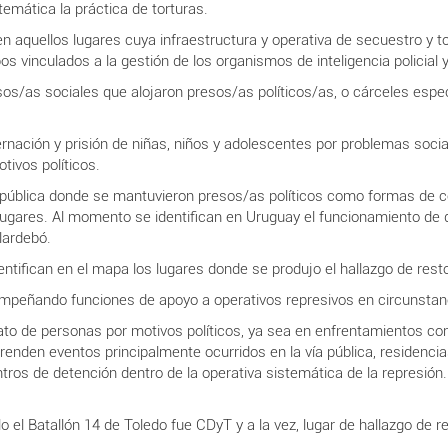
stemática la práctica de torturas.
 aquellos lugares cuya infraestructura y operativa de secuestro y t
s vinculados a la gestión de los organismos de inteligencia policial y
os/as sociales que alojaron presos/as políticos/as, o cárceles espec
nación y prisión de niñas, niños y adolescentes por problemas social
tivos políticos.
n pública donde se mantuvieron presos/as políticos como formas de c
s lugares. Al momento se identifican en Uruguay el funcionamiento d
ilardebó.
entifican en el mapa los lugares donde se produjo el hallazgo de re
empeñando funciones de apoyo a operativos represivos en circunstan
to de personas por motivos políticos, ya sea en enfrentamientos con 
enden eventos principalmente ocurridos en la vía pública, residencia
tros de detención dentro de la operativa sistemática de la represión
el Batallón 14 de Toledo fue CDyT y a la vez, lugar de hallazgo de 