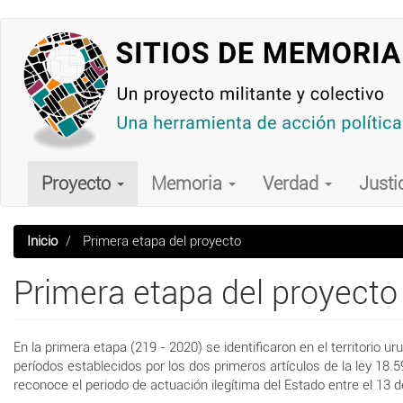
Pasar
al
contenido
principal
Main
navigation
Proyecto
Memoria
Verdad
Justi
Inicio
Primera etapa del proyecto
Primera etapa del proyecto
En la primera etapa (219 - 2020) se identificaron en el territorio 
períodos establecidos por los dos primeros artículos de la ley 18.
reconoce el periodo de actuación ilegítima del Estado entre el 13 d