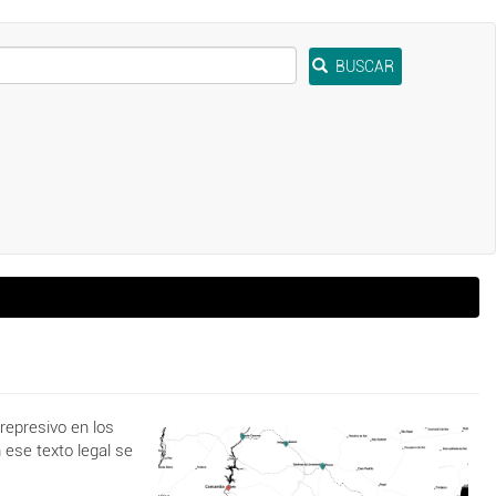
BUSCAR
 represivo en los
 ese texto legal se