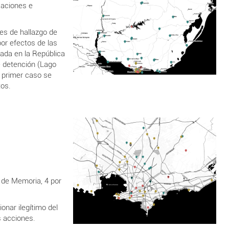
caciones e
res de hallazgo de
or efectos de las
zada en la República
e detención (Lago
l primer caso se
tos.
s de Memoria, 4 por
onar ilegítimo del
s acciones.