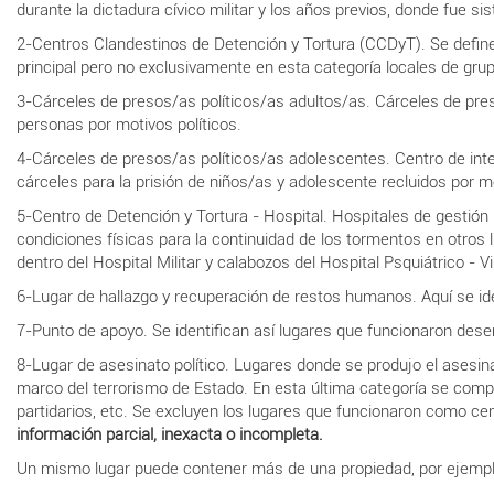
durante la dictadura cívico militar y los años previos, donde fue si
2-Centros Clandestinos de Detención y Tortura (CCDyT). Se definen
principal pero no exclusivamente en esta categoría locales de grupo
3-Cárceles de presos/as políticos/as adultos/as. Cárceles de pres
personas por motivos políticos.
4-Cárceles de presos/as políticos/as adolescentes. Centro de inter
cárceles para la prisión de niños/as y adolescente recluidos por mo
5-Centro de Detención y Tortura - Hospital. Hospitales de gestió
condiciones físicas para la continuidad de los tormentos en otro
dentro del Hospital Militar y calabozos del Hospital Psquiátrico - V
6-Lugar de hallazgo y recuperación de restos humanos. Aquí se id
7-Punto de apoyo. Se identifican así lugares que funcionaron des
8-Lugar de asesinato político. Lugares donde se produjo el asesina
marco del terrorismo de Estado. En esta última categoría se compr
partidarios, etc. Se excluyen los lugares que funcionaron como cen
información parcial, inexacta o incompleta.
Un mismo lugar puede contener más de una propiedad, por ejemplo 