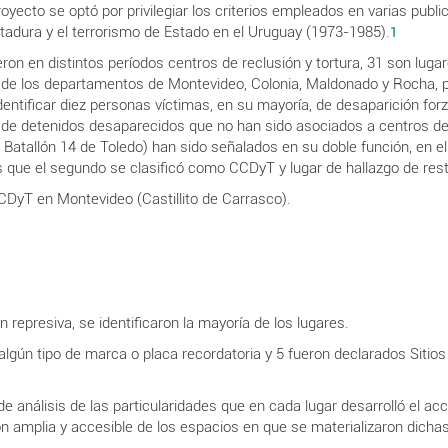
oyecto se optó por privilegiar los criterios empleados en varias publi
ictadura y el terrorismo de Estado en el Uruguay (1973-1985).
1
eron en distintos períodos centros de reclusión y tortura, 31 son luga
 de los departamentos de Montevideo, Colonia, Maldonado y Rocha, p
entificar diez personas víctimas, en su mayoría, de desaparición for
 de detenidos desaparecidos que no han sido asociados a centros d
Batallón 14 de Toledo) han sido señalados en su doble función, en e
s que el segundo se clasificó como CCDyT y lugar de hallazgo de res
CDyT en Montevideo (Castillito de Carrasco).
n represiva, se identificaron la mayoría de los lugares.
algún tipo de marca o placa recordatoria y 5 fueron declarados Sitio
 análisis de las particularidades que en cada lugar desarrolló el acci
ón amplia y accesible de los espacios en que se materializaron dicha