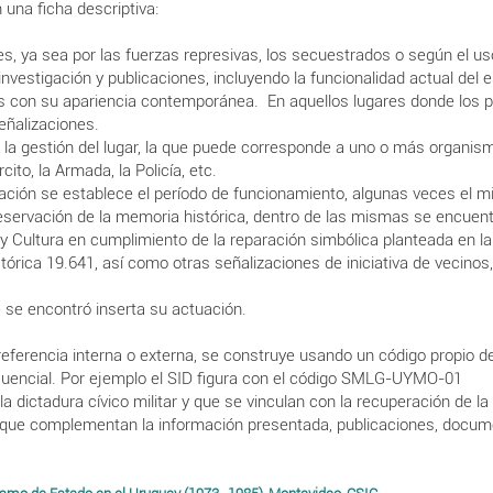
 una ficha descriptiva:
s, ya sea por las fuerzas represivas, los secuestrados o según el uso
vestigación y publicaciones, incluyendo la funcionalidad actual del e
 con su apariencia contemporánea. En aquellos lugares donde los pre
eñalizaciones.
de la gestión del lugar, la que puede corresponde a uno o más organi
ito, la Armada, la Policía, etc.
mación se establece el período de funcionamiento, algunas veces el 
 preservación de la memoria histórica, dentro de las mismas se encuen
 Cultura en cumplimiento de la reparación simbólica planteada en la l
rica 19.641, así como otras señalizaciones de iniciativa de vecinos,
e se encontró inserta su actuación.
referencia interna o externa, se construye usando un código propio d
cuencial. Por ejemplo el SID figura con el código SMLG-UYMO-01
la dictadura cívico militar y que se vinculan con la recuperación de l
 que complementan la información presentada, publicaciones, docume