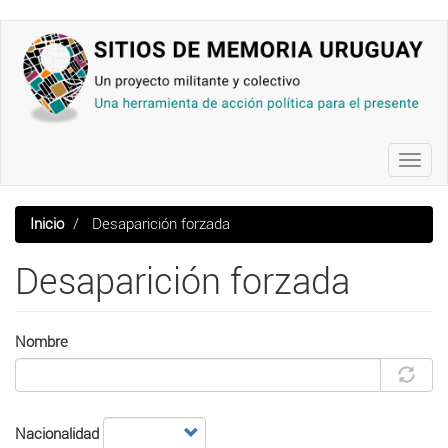
Pasar
al
contenido
principal
Toggl
navig
Inicio
Desaparición forzada
Desaparición forzada
Nombre
Nacionalidad