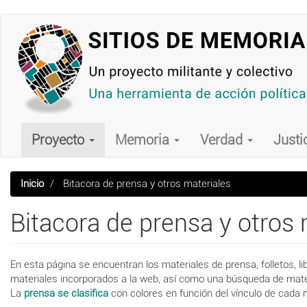
Pasar
al
contenido
principal
Main
navigation
Proyecto
Memoria
Verdad
Justi
Inicio
Bitacora de prensa y otros materiales
Bitacora de prensa y otros 
En esta página se encuentran los materiales de prensa, folletos, lib
materiales incorporados a la web, así como una búsqueda de mater
La
prensa se clasifica
con colores en función del vínculo de cada me