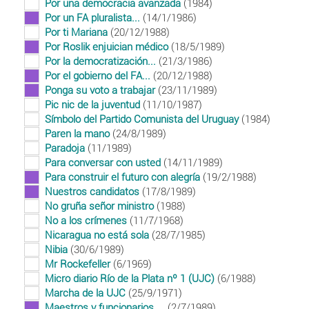
Por una democracia avanzada
(1984)
Por un FA pluralista...
(14/1/1986)
Por ti Mariana
(20/12/1988)
Por Roslik enjuician médico
(18/5/1989)
Por la democratización...
(21/3/1986)
Por el gobierno del FA...
(20/12/1988)
Ponga su voto a trabajar
(23/11/1989)
Pic nic de la juventud
(11/10/1987)
Símbolo del Partido Comunista del Uruguay
(1984)
Paren la mano
(24/8/1989)
Paradoja
(11/1989)
Para conversar con usted
(14/11/1989)
Para construir el futuro con alegría
(19/2/1988)
Nuestros candidatos
(17/8/1989)
No gruña señor ministro
(1988)
No a los crímenes
(11/7/1968)
Nicaragua no está sola
(28/7/1985)
Nibia
(30/6/1989)
Mr Rockefeller
(6/1969)
Micro diario Río de la Plata nº 1 (UJC)
(6/1988)
Marcha de la UJC
(25/9/1971)
Maestros y funcionarios....
(2/7/1989)