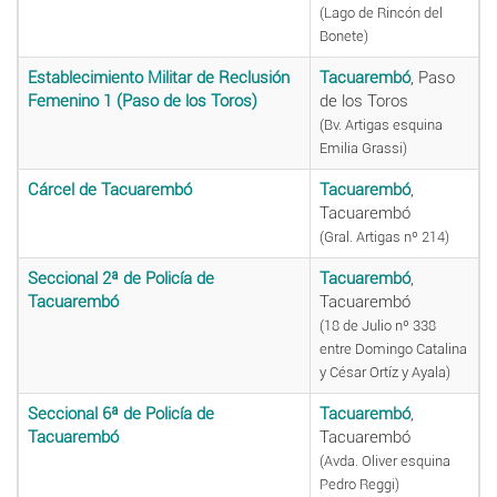
(Lago de Rincón del
Bonete)
Establecimiento Militar de Reclusión
Tacuarembó
, Paso
Femenino 1 (Paso de los Toros)
de los Toros
(Bv. Artigas esquina
Emilia Grassi)
Cárcel de Tacuarembó
Tacuarembó
,
Tacuarembó
(Gral. Artigas nº 214)
Seccional 2ª de Policía de
Tacuarembó
,
Tacuarembó
Tacuarembó
(18 de Julio nº 338
entre Domingo Catalina
y César Ortíz y Ayala)
Seccional 6ª de Policía de
Tacuarembó
,
Tacuarembó
Tacuarembó
(Avda. Oliver esquina
Pedro Reggi)