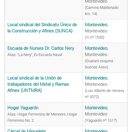
Montevideo
(Camino Maldonado
km. 14)
Local sindical del Sindicato Único de
Montevideo
,
la Construcción y Afines (SUNCA)
Montevideo
(Yi nº 1538)
Escuela de Nurses Dr. Carlos Nery
Montevideo
,
Montevideo
Alias: "La Nery", Ex Escuela Naval
(Guaraní esquina
Buenos Aires)
Local sindical de la Unión de
Montevideo
,
trabajadores del Metal y Ramas
Montevideo
Afines (UNTMRA)
(Luis Alberto de Herrera
nº 3972)
Hogar Yaguarón
Montevideo
,
Montevideo
Alias: Hogar Femenino de Menores, Hogar
Femenino No. 2
(Yaguarón nº 1617)
Cárcel de Miguelete
Montevideo
,