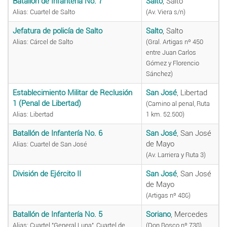
Batallón de Infantería No. 7
Salto
, Salto
Alias: Cuartel de Salto
(Av. Viera s/n)
Jefatura de policía de Salto
Salto
, Salto
Alias: Cárcel de Salto
(Gral. Artigas nº 450
entre Juan Carlos
Gómez y Florencio
Sánchez)
Establecimiento Militar de Reclusión
San José
, Libertad
1 (Penal de Libertad)
(Camino al penal, Ruta
Alias: Libertad
1 km. 52.500)
Batallón de Infantería No. 6
San José
, San José
de Mayo
Alias: Cuartel de San José
(Av. Larriera y Ruta 3)
División de Ejército II
San José
, San José
de Mayo
(Artigas nº 486)
Batallón de Infantería No. 5
Soriano
, Mercedes
Alias: Cuartel "General Luna", Cuartel de
(Don Bosco nº 738)