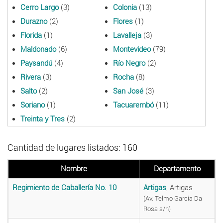
Cerro Largo
(3)
Colonia
(13)
Durazno
(2)
Flores
(1)
Florida
(1)
Lavalleja
(3)
Maldonado
(6)
Montevideo
(79)
Paysandú
(4)
Río Negro
(2)
Rivera
(3)
Rocha
(8)
Salto
(2)
San José
(3)
Soriano
(1)
Tacuarembó
(11)
Treinta y Tres
(2)
Cantidad de lugares listados: 160
Nombre
Departamento
Regimiento de Caballería No. 10
Artigas
, Artigas
(Av. Telmo García Da
Rosa s/n)