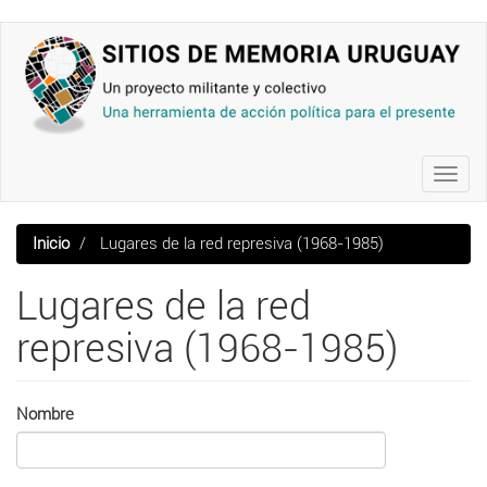
Pasar
al
contenido
principal
Toggl
navig
Inicio
Lugares de la red represiva (1968-1985)
Lugares de la red
represiva (1968-1985)
Nombre