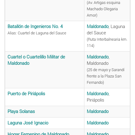
(Av. Artigas esquina
Machado Olegaria
Amor)
Batallón de Ingenieros No. 4
Maldonado
, Laguna
del Sauce
Alias: Cuartel de Laguna del Sauce
(Ruta Interbalnearia km.
114)
Cuartel o Cuartelillo Militar de
Maldonado
,
Maldonado
Maldonado
(25 de mayo y Sarandí
frente a la Plaza San
Fernando)
Puerto de Piriápolis
Maldonado
,
Piriápolis
Playa Solanas
Maldonado
Laguna José Ignacio
Maldonado
Hogar Femenino de Maldonado
Maldonado
,