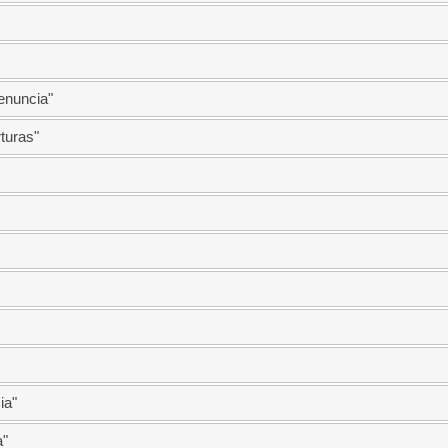
enuncia"
turas"
ia"
"