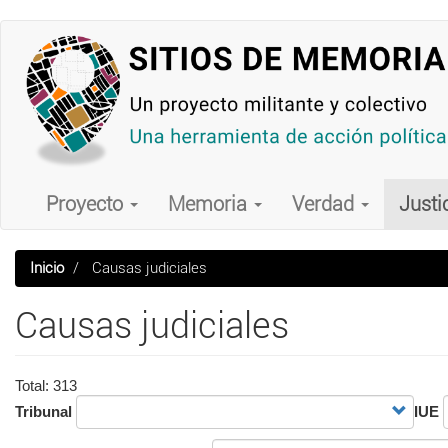
Pasar
al
contenido
principal
Main
navigation
Proyecto
Memoria
Verdad
Justi
Inicio
Causas judiciales
Causas judiciales
Total: 313
Tribunal
IUE