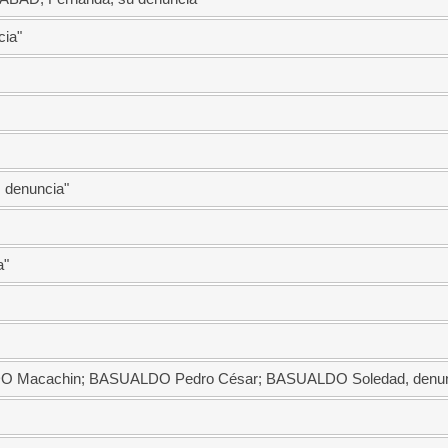
cia"
 denuncia"
a"
DO Macachin; BASUALDO Pedro César; BASUALDO Soledad, denun