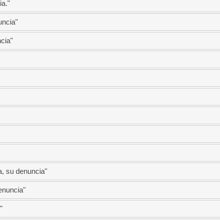
a."
ncia"
cia"
 su denuncia"
nuncia"
"