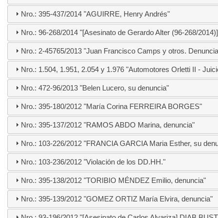
Nro.: 395-437/2014 "AGUIRRE, Henry Andrés"
Nro.: 96-268/2014 "[Asesinato de Gerardo Alter (96-268/2014)]
Nro.: 2-45765/2013 "Juan Francisco Camps y otros. Denuncia
Nro.: 1.504, 1.951, 2.054 y 1.976 "Automotores Orletti II - Juic
Nro.: 472-96/2013 "Belen Lucero, su denuncia"
Nro.: 395-180/2012 "María Corina FERREIRA BORGES"
Nro.: 395-137/2012 "RAMOS ABDO Marina, denuncia"
Nro.: 103-226/2012 "FRANCIA GARCIA Maria Esther, su denu
Nro.: 103-236/2012 "Violación de los DD.HH."
Nro.: 395-138/2012 "TORIBIO MÉNDEZ Emilio, denuncia"
Nro.: 395-139/2012 "GOMEZ ORTIZ María Elvira, denuncia"
Nro.: 93-196/2012 "[Asesinato de Carlos Alvariza] DIAB BUS