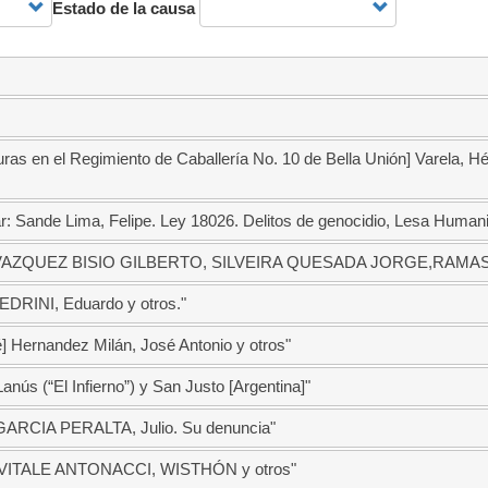
Estado de la causa
uras en el Regimiento de Caballería No. 10 de Bella Unión] Varela, H
 Sande Lima, Felipe. Ley 18026. Delitos de genocidio, Lesa Humani
, VAZQUEZ BISIO GILBERTO, SILVEIRA QUESADA JORGE,RAM
PEDRINI, Eduardo y otros."
é] Hernandez Milán, José Antonio y otros"
nús (“El Infierno”) y San Justo [Argentina]"
3 GARCIA PERALTA, Julio. Su denuncia"
es] VITALE ANTONACCI, WISTHÓN y otros"