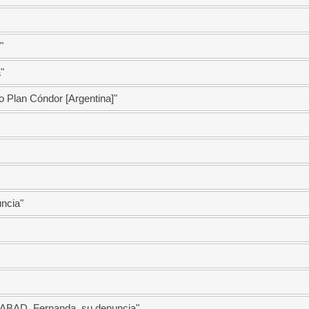
"
"
io Plan Cóndor [Argentina]"
ncia"
TABAD, Fernanda, su denuncia"