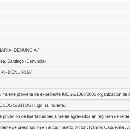
MARIA -DENUNCIA-"
hea, Santiago -Denuncia-"
CIA - DENUNCIA"
 su muerte proviene de expediente IUE 2-21986/2006 organización d
6 DE LOS SANTOS Hugo, su muerte."
 privación de libertad especialmente agravados en régimen de reitera
idente de prescripción en autos Tosetto Víctor ; Ramos Capdevilla , A