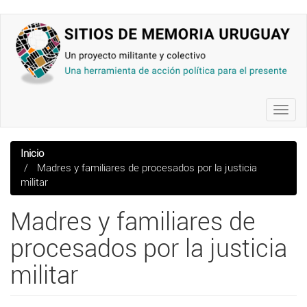
Pasar
al
contenido
principal
Toggl
navig
Inicio
Madres y familiares de procesados por la justicia
militar
Madres y familiares de
procesados por la justicia
militar