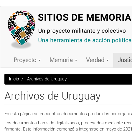
Pasar
al
contenido
principal
Main
navigation
Proyecto
Memoria
Verdad
Justi
Inicio
Archivos de Uruguay
Archivos de Uruguay
En esta página se encuentran documentos producidos por organismos
Los documentos han sido digitalizados, procesados mediante recon
firmante. Esta información comenzó a integrarse en mayo de 2021