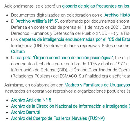
Adicionalmente, se elaboró un
glosario de siglas frecuentes en los
Documentos digitalizados en colaboración con el
Archivo Histó
El
"Archivo Artillería Nº 5"
, conformado por documentos encontr
Defensa en conferencia de prensa el 11 de mayo de 2021. Este 
Derechos Humanos y Defensoría del Pueblo (INDDHH) y la Fiscal
Las
carpetas de inteligencia encuadernadas por el "C5 del E
Inteligencia (DNII) y otras entidades represivas. Estos documen
Cultura
.
La
carpeta "Órgano coordinado de acción psicológica"
, fue dig
documentos fechados entre octubre de 1976 y abril de 1977 qu
Información de Defensa (SID), el Órgano Coordinador de Operac
(Relaciones Públicas) del ESMACO. Su finalidad era diseñar ca
Asimismo, en colaboración con
Madres y Familiares de Uruguayo
incautados en operativos represivos a organizaciones populares (s
Archivo Artillería Nº 5
Archivo de la Dirección Nacional de Información e Inteligencia 
Archivo Berrutti
Archivo del Cuerpo de Fusileros Navales (FUSNA)