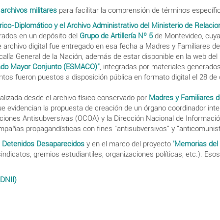
 archivos militares
para facilitar la comprensión de términos específ
rico-Diplomático y el Archivo Administrativo del Ministerio de Relaci
ados en un depósito del
Grupo de Artillería Nº 5
de Montevideo, cuya 
archivo digital fue entregado en esa fecha a Madres y Familiares d
ía General de la Nación, además de estar disponible en la web del M
stado Mayor Conjunto (ESMACO)"
, integradas por materiales generados
tos fueron puestos a disposición pública en formato digital el 28 de 
italizada desde el archivo físico conservado por
Madres y Familiares 
e evidencian la propuesta de creación de un órgano coordinador inte
iones Antisubversivas (OCOA) y la Dirección Nacional de Información
mpañas propagandísticas con fines "antisubversivos" y "anticomunist
s Detenidos Desaparecidos
y en el marco del proyecto
'Memorias del
indicatos, gremios estudiantiles, organizaciones políticas, etc.). Es
(DNII)