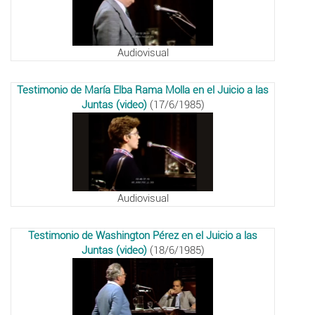
Audiovisual
Testimonio de María Elba Rama Molla en el Juicio a las
Juntas (video)
(17/6/1985)
Audiovisual
Testimonio de Washington Pérez en el Juicio a las
Juntas (video)
(18/6/1985)