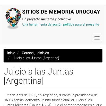
Pasar
al
contenido
principal
Toggl
navig
Inicio
Causas judiciales
Juicio a las Juntas [Argentina]
Juicio a las Juntas
[Argentina]
El 22 de abril de 1985, en Argentina, durante la presidencia de
Raúl Alfonsín, comenzó un hito fundacional: el Juicio a las
Juntas Militares (Causa 13/84). Fue el primer proceso en el que