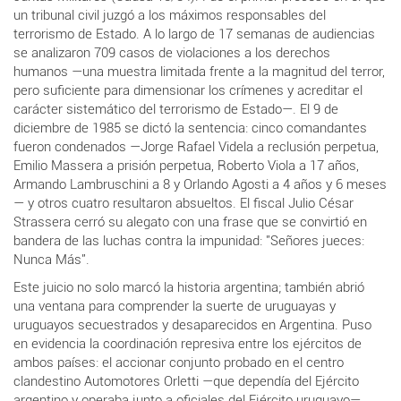
un tribunal civil juzgó a los máximos responsables del
terrorismo de Estado. A lo largo de 17 semanas de audiencias
se analizaron 709 casos de violaciones a los derechos
humanos —una muestra limitada frente a la magnitud del terror,
pero suficiente para dimensionar los crímenes y acreditar el
carácter sistemático del terrorismo de Estado—. El 9 de
diciembre de 1985 se dictó la sentencia: cinco comandantes
fueron condenados —Jorge Rafael Videla a reclusión perpetua,
Emilio Massera a prisión perpetua, Roberto Viola a 17 años,
Armando Lambruschini a 8 y Orlando Agosti a 4 años y 6 meses
— y otros cuatro resultaron absueltos. El fiscal Julio César
Strassera cerró su alegato con una frase que se convirtió en
bandera de las luchas contra la impunidad: "Señores jueces:
Nunca Más".
Este juicio no solo marcó la historia argentina; también abrió
una ventana para comprender la suerte de uruguayas y
uruguayos secuestrados y desaparecidos en Argentina. Puso
en evidencia la coordinación represiva entre los ejércitos de
ambos países: el accionar conjunto probado en el centro
clandestino Automotores Orletti —que dependía del Ejército
argentino y operaba junto a oficiales del Ejército uruguayo—,