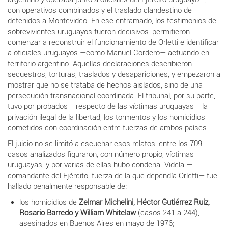
con operativos combinados y el traslado clandestino de
detenidos a Montevideo. En ese entramado, los testimonios de
sobrevivientes uruguayos fueron decisivos: permitieron
comenzar a reconstruir el funcionamiento de Orletti e identificar
a oficiales uruguayos —como Manuel Cordero— actuando en
territorio argentino. Aquellas declaraciones describieron
secuestros, torturas, traslados y desapariciones, y empezaron a
mostrar que no se trataba de hechos aislados, sino de una
persecución transnacional coordinada. El tribunal, por su parte,
tuvo por probados —respecto de las víctimas uruguayas— la
privación ilegal de la libertad, los tormentos y los homicidios
cometidos con coordinación entre fuerzas de ambos países.
El juicio no se limitó a escuchar esos relatos: entre los 709
casos analizados figuraron, con número propio, víctimas
uruguayas, y por varias de ellas hubo condena. Videla —
comandante del Ejército, fuerza de la que dependía Orletti— fue
hallado penalmente responsable de:
los homicidios de
Zelmar Michelini, Héctor Gutiérrez Ruiz,
Rosario Barredo y William Whitelaw
(casos 241 a 244),
asesinados en Buenos Aires en mayo de 1976;