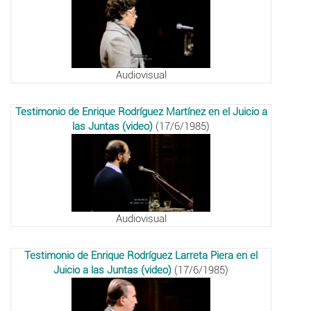
Audiovisual
Testimonio de Enrique Rodríguez Martínez en el Juicio a
las Juntas (video)
(17/6/1985)
Audiovisual
Testimonio de Enrique Rodríguez Larreta Piera en el
Juicio a las Juntas (video)
(17/6/1985)