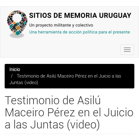
Pasar
al
contenido
principal
Toggl
navig
Inicio
Testimonio de Asilú Maceiro Pérez en el Juicio a las
Juntas (video)
Testimonio de Asilú
Maceiro Pérez en el Juicio
a las Juntas (video)