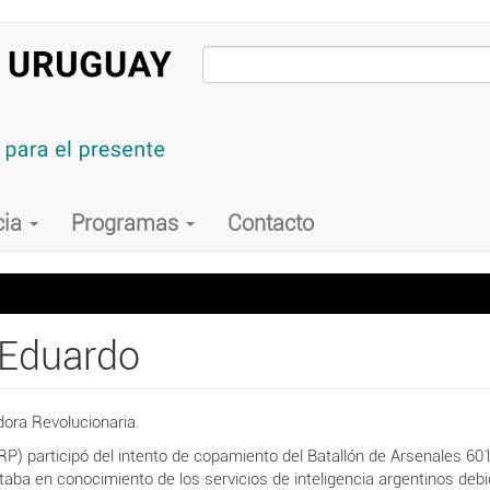
cia
Programas
Contacto
 Eduardo
dora Revolucionaria.
ERP) participó del intento de copamiento del Batallón de Arsenales 601
a en conocimiento de los servicios de inteligencia argentinos debido