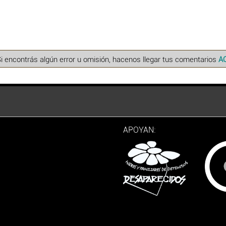
Si encontrás algún error u omisión, hacenos llegar tus comentarios
A
APOYAN: