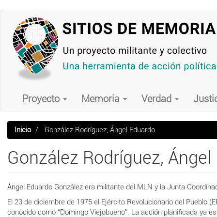
Pasar
al
contenido
principal
Main
navigation
Proyecto
Memoria
Verdad
Justi
Inicio
González Rodríguez, Ángel Eduardo
González Rodríguez, Ángel
Ángel Eduardo González era militante del MLN y la Junta Coordina
El 23 de diciembre de 1975 el Ejército Revolucionario del Pueblo (
conocido como “Domingo Viejobueno”. La acción planificada ya estab