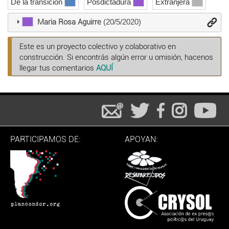
De la transición
Posdictadura
Extranjera
Maria Rosa Aguirre
(20/5/2020)
Este es un proyecto colectivo y colaborativo en
construcción. Si encontrás algún error u omisión, hacenos
llegar tus comentarios
AQUÍ
PARTICIPAMOS DE:
APOYAN: