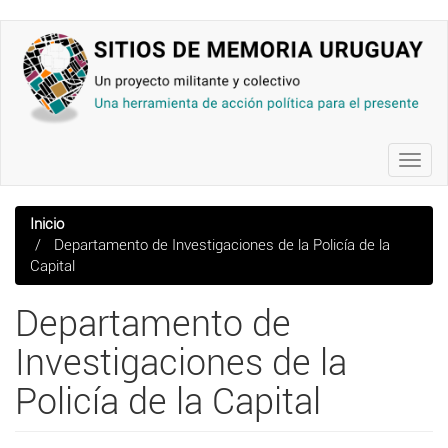
Pasar
al
contenido
principal
Toggl
navig
Inicio
Departamento de Investigaciones de la Policía de la
Capital
Departamento de
Investigaciones de la
Policía de la Capital