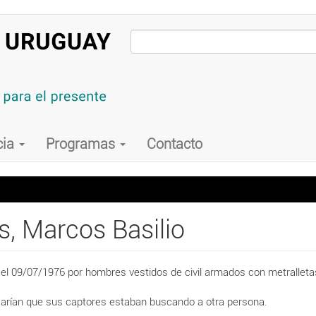
cia
Programas
Contacto
, Marcos Basilio
el 09/07/1976 por hombres vestidos de civil armados con metralleta
dicarían que sus captores estaban buscando a otra persona.