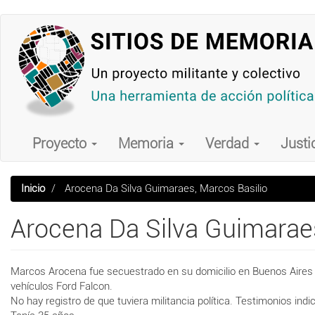
Pasar
al
contenido
principal
Main
navigation
Proyecto
Memoria
Verdad
Justi
Inicio
Arocena Da Silva Guimaraes, Marcos Basilio
Arocena Da Silva Guimaraes
Marcos Arocena fue secuestrado en su domicilio en Buenos Aires 
vehículos Ford Falcon.
No hay registro de que tuviera militancia política. Testimonios in