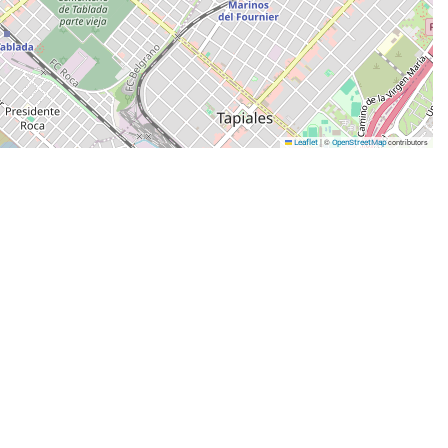
|
©
contributors
Leaflet
OpenStreetMap