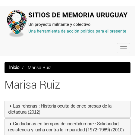
Pasar
al
contenido
principal
Toggl
navig
Inicio
Marisa Ruiz
Marisa Ruiz
Las rehenas : Historia oculta de once presas de la
dictadura
(2012)
Ciudadanas en tiempos de incertidumbre : Solidaridad,
resistencia y lucha contra la impunidad (1972-1989)
(2010)