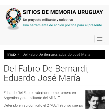
Pasar
al
contenido
principal
Toggl
navig
Inicio
Del Fabro De Bernardi, Eduardo José María
Del Fabro De Bernardi,
Eduardo José María
Eduardo Del Fabro trabajaba como tornero en
Argentina y era militante del MLN-T.
Detenido en su domicilio el 27/08/1975, su cuerpo