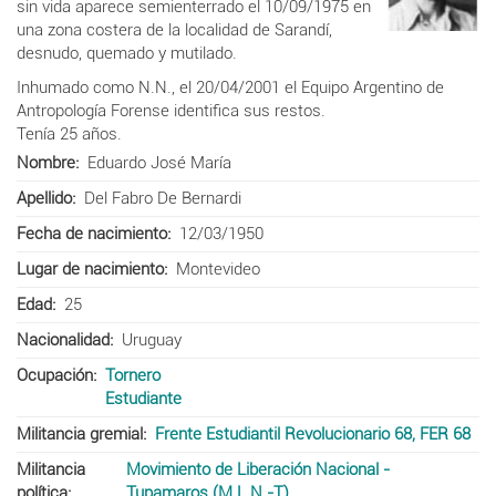
sin vida aparece semienterrado el 10/09/1975 en
una zona costera de la localidad de Sarandí,
desnudo, quemado y mutilado.
Inhumado como N.N., el 20/04/2001 el Equipo Argentino de
Antropología Forense identifica sus restos.
Tenía 25 años.
Nombre
Eduardo José María
Apellido
Del Fabro De Bernardi
Fecha de nacimiento
12/03/1950
Lugar de nacimiento
Montevideo
Edad
25
Nacionalidad
Uruguay
Ocupación
Tornero
Estudiante
Militancia gremial
Frente Estudiantil Revolucionario 68, FER 68
Militancia
Movimiento de Liberación Nacional -
política
Tupamaros (M.L.N.-T)