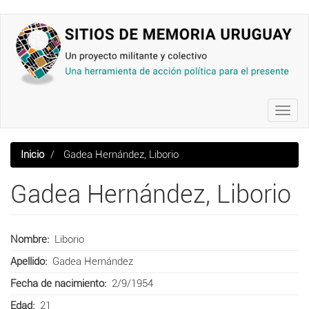
Pasar
al
contenido
principal
Toggl
navig
Inicio
Gadea Hernández, Liborio
Gadea Hernández, Liborio
Nombre
Liborio
Apellido
Gadea Hernández
Fecha de nacimiento
2/9/1954
Edad
21