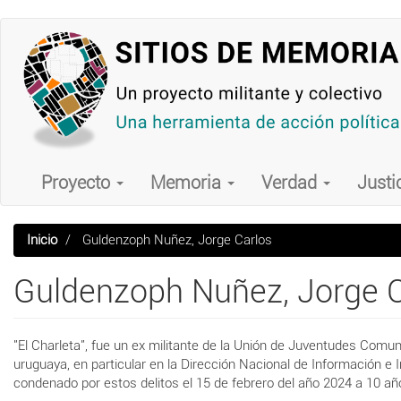
Pasar
al
contenido
principal
Main
navigation
Proyecto
Memoria
Verdad
Justi
Inicio
Guldenzoph Nuñez, Jorge Carlos
Guldenzoph Nuñez, Jorge C
"El Charleta", fue un ex militante de la Unión de Juventudes Comun
uruguaya, en particular en la Dirección Nacional de Información e I
condenado por estos delitos el 15 de febrero del año 2024 a 10 año