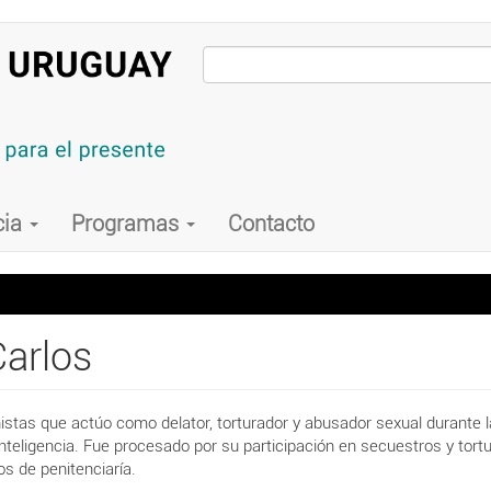
cia
Programas
Contacto
arlos
istas que actúo como delator, torturador y abusador sexual durante la
nteligencia. Fue procesado por su participación en secuestros y tortur
s de penitenciaría.