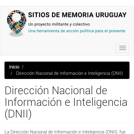
Pasar
al
contenido
principal
Toggl
navig
Inicio
Dirección Nacional de Información e Inteligencia (DNII)
Dirección Nacional de
Información e Inteligencia
(DNII)
La Dirección Nacional de Información e Inteligencia (DNII), fue