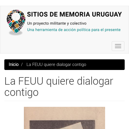
Pasar
al
contenido
principal
Toggl
navig
Inicio
La FEUU quiere dialogar contigo
La FEUU quiere dialogar
contigo