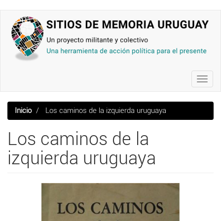
Pasar
al
contenido
principal
Toggl
navig
Inicio
Los caminos de la izquierda uruguaya
Los caminos de la
izquierda uruguaya