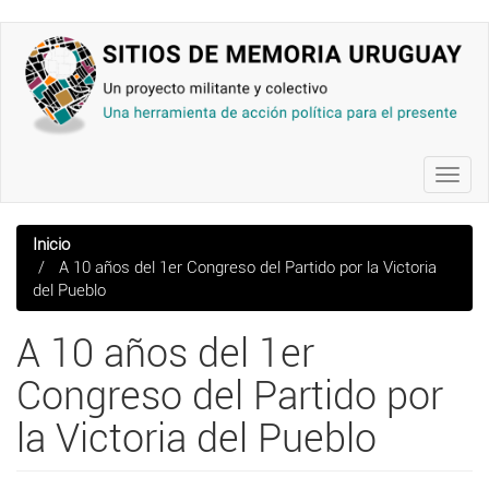
Pasar
al
contenido
principal
Toggl
navig
Inicio
A 10 años del 1er Congreso del Partido por la Victoria
del Pueblo
A 10 años del 1er
Congreso del Partido por
la Victoria del Pueblo