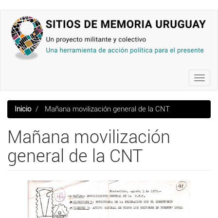
Pasar
al
contenido
principal
Toggl
navig
Inicio
Mañana movilización general de la CNT
Mañana movilización
general de la CNT