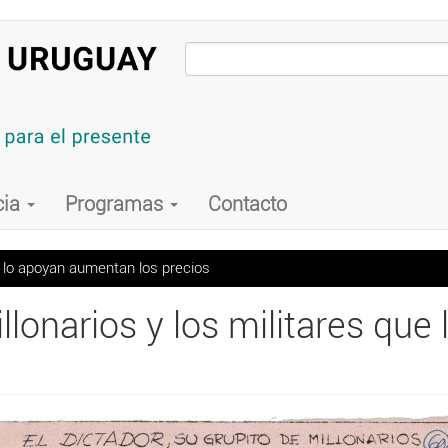
cia
Programas
Contacto
ue lo apoyan aumentan los precios
illonarios y los militares q