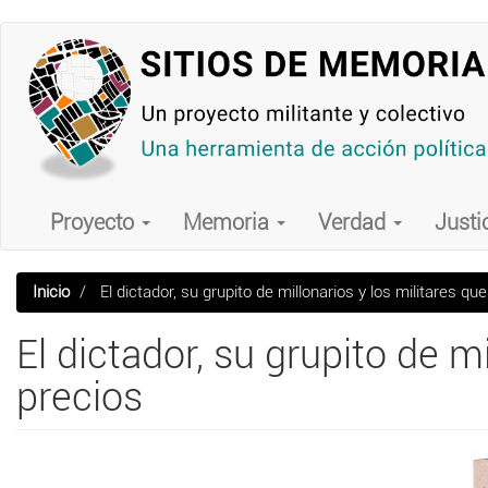
Pasar
al
contenido
principal
Main
navigation
Proyecto
Memoria
Verdad
Justi
Inicio
El dictador, su grupito de millonarios y los militares q
El dictador, su grupito de m
precios