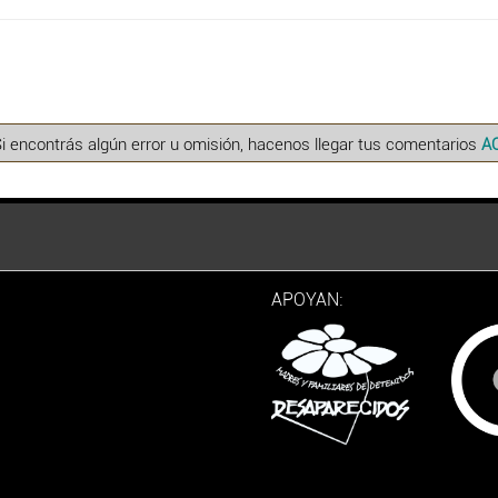
Si encontrás algún error u omisión, hacenos llegar tus comentarios
A
APOYAN: