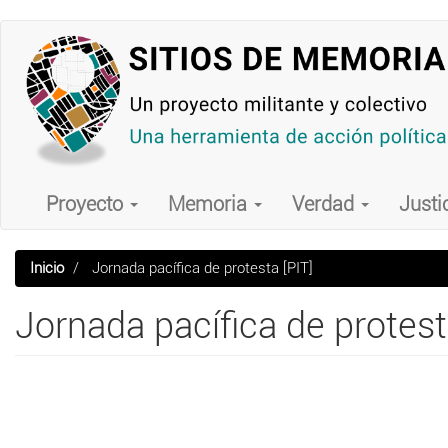
Pasar
al
contenido
principal
Main
navigation
Proyecto
Memoria
Verdad
Justi
Inicio
Jornada pacífica de protesta [PIT]
Jornada pacífica de protest