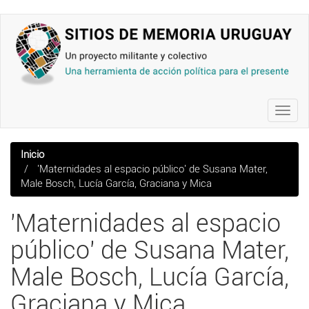
Pasar
al
contenido
principal
Toggl
navig
Inicio
'Maternidades al espacio público' de Susana Mater,
Male Bosch, Lucía García, Graciana y Mica
'Maternidades al espacio
público' de Susana Mater,
Male Bosch, Lucía García,
Graciana y Mica