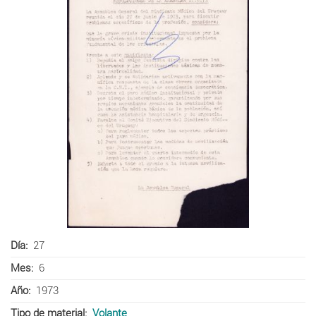
Día
27
Mes
6
Año
1973
Tipo de material
Volante