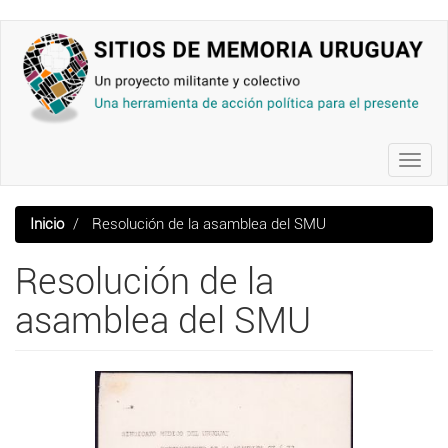
Pasar
al
contenido
principal
Toggl
navig
Inicio
Resolución de la asamblea del SMU
Resolución de la
asamblea del SMU