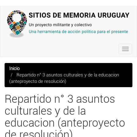
Pasar
al
contenido
principal
Toggl
navig
Inicio
Repartido n° 3 asuntos culturales y de la educacion
(anteproyecto de resolución)
Repartido n° 3 asuntos
culturales y de la
educacion (anteproyecto
de resolución)