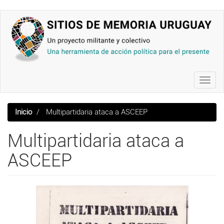
Pasar
al
contenido
principal
Toggl
navig
Inicio
Multipartidaria ataca a ASCEEP
Multipartidaria ataca a
ASCEEP