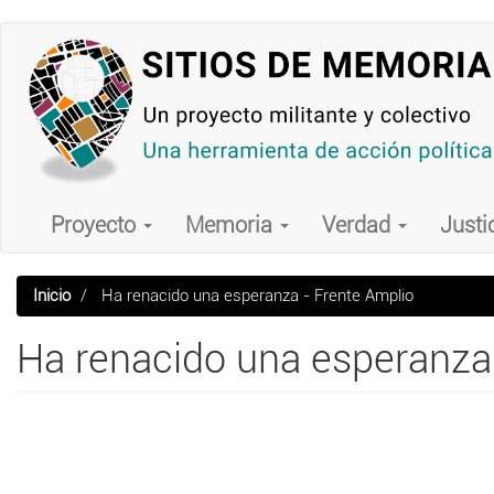
Pasar
al
contenido
principal
Main
navigation
Proyecto
Memoria
Verdad
Justi
Inicio
Ha renacido una esperanza - Frente Amplio
Ha renacido una esperanza