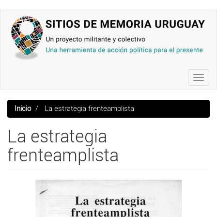
Pasar
al
contenido
principal
Toggl
navig
Inicio
La estrategia frenteamplista
La estrategia
frenteamplista