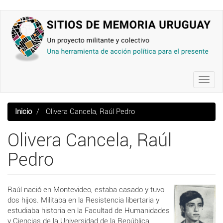
Pasar
al
contenido
principal
Toggl
navig
Inicio
Olivera Cancela, Raúl Pedro
Olivera Cancela, Raúl
Pedro
Raúl nació en Montevideo, estaba casado y tuvo
dos hijos. Militaba en la Resistencia libertaria y
estudiaba historia en la Facultad de Humanidades
y Ciencias de la Universidad de la República.