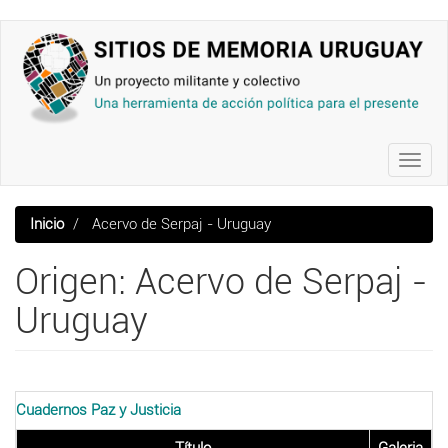
Pasar
al
contenido
principal
Toggl
navig
Inicio
Acervo de Serpaj - Uruguay
Origen: Acervo de Serpaj -
Uruguay
Cuadernos Paz y Justicia
Título
Galeria