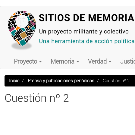
Pasar
al
contenido
principal
Main
navigation
Proyecto
Memoria
Verdad
Justi
Inicio
Prensa y publicaciones periódicas
Cuestión nº 2
Cuestión nº 2