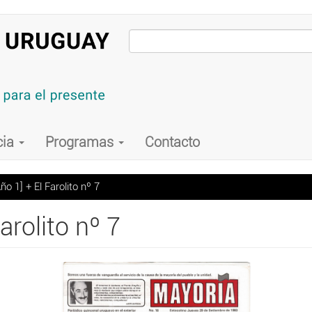
cia
Programas
Contacto
o 1] + El Farolito nº 7
arolito nº 7