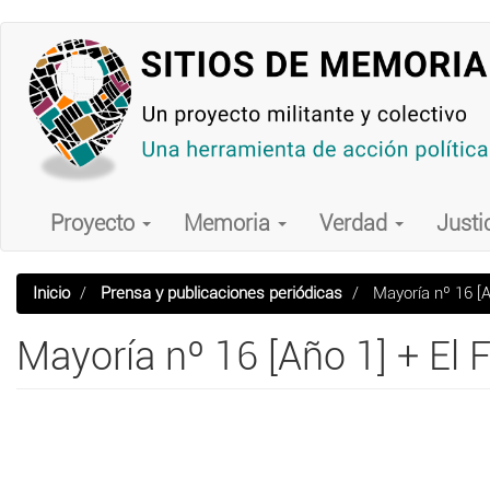
Pasar
al
contenido
principal
Main
navigation
Proyecto
Memoria
Verdad
Justi
Inicio
Prensa y publicaciones periódicas
Mayoría nº 16 [Añ
Mayoría nº 16 [Año 1] + El F