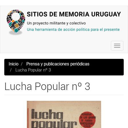
Pasar
al
contenido
principal
Toggl
navig
Inicio
Prensa y publicaciones periódicas
Lucha Popular nº 3
Lucha Popular nº 3