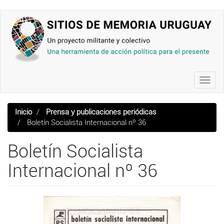
Pasar
al
contenido
principal
Toggl
navig
Inicio
Prensa y publicaciones periódicas
Boletín Socialista Internacional nº 36
Boletín Socialista
Internacional nº 36