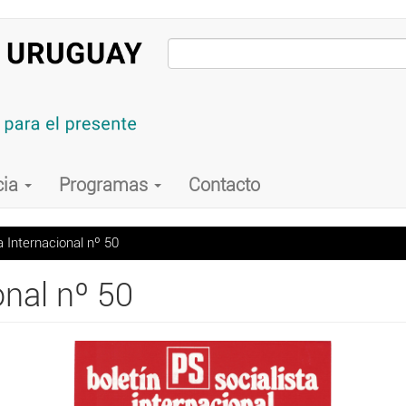
cia
Programas
Contacto
a Internacional nº 50
onal nº 50