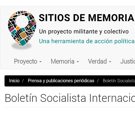
Pasar
al
contenido
principal
Main
navigation
Proyecto
Memoria
Verdad
Justi
Inicio
Prensa y publicaciones periódicas
Boletín Socialist
Boletín Socialista Internaci