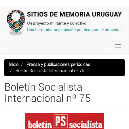
Pasar
al
contenido
principal
Toggl
navig
Inicio
Prensa y publicaciones periódicas
Boletín Socialista Internacional nº 75
Boletín Socialista
Internacional nº 75