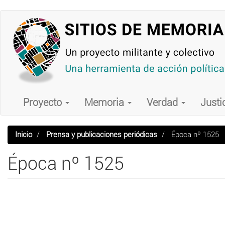
Pasar
al
contenido
principal
Main
navigation
Proyecto
Memoria
Verdad
Justi
Inicio
Prensa y publicaciones periódicas
Época nº 1525
Época nº 1525