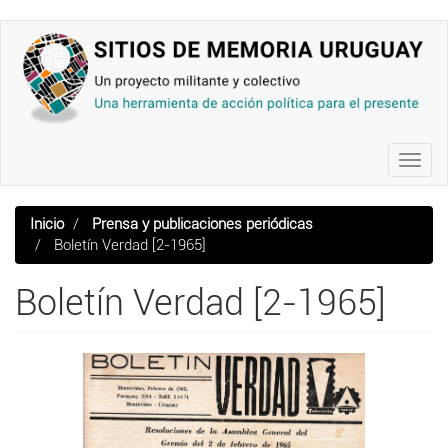
Pasar
al
contenido
principal
Toggl
navig
Inicio
Prensa y publicaciones periódicas
Boletín Verdad [2-1965]
Boletín Verdad [2-1965]