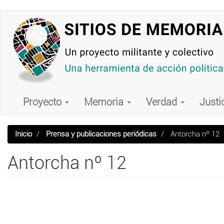
Pasar
al
contenido
principal
Main
navigation
Proyecto
Memoria
Verdad
Justi
Inicio
Prensa y publicaciones periódicas
Antorcha nº 12
Antorcha nº 12