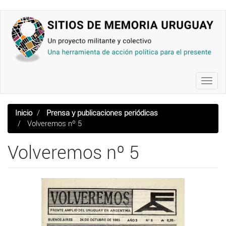
Pasar
al
contenido
principal
Toggl
navig
Inicio
Prensa y publicaciones periódicas
Volveremos nº 5
Volveremos nº 5