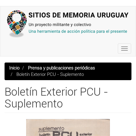
Pasar
al
contenido
principal
Toggl
navig
Inicio
Prensa y publicaciones periódicas
Boletín Exterior PCU - Suplemento
Boletín Exterior PCU -
Suplemento