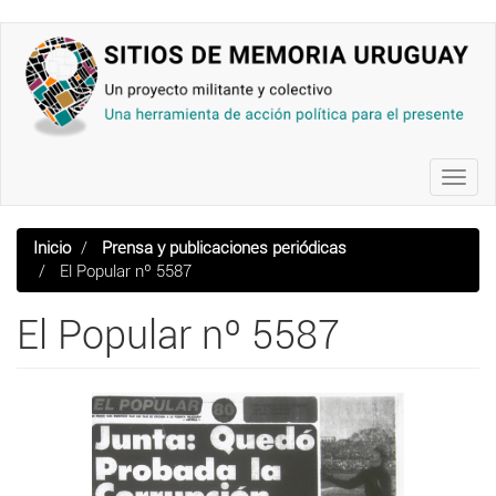
Pasar
al
contenido
principal
Toggl
navig
Inicio
Prensa y publicaciones periódicas
El Popular nº 5587
El Popular nº 5587