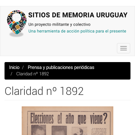
Pasar
al
contenido
principal
Toggl
navig
Inicio
Prensa y publicaciones periódicas
Claridad nº 1892
Claridad nº 1892