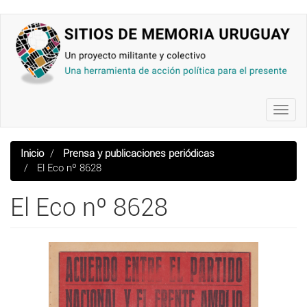
Pasar
al
contenido
principal
Toggl
navig
Inicio
Prensa y publicaciones periódicas
El Eco nº 8628
El Eco nº 8628