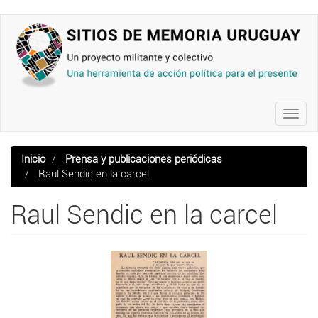
Pasar
al
contenido
principal
Toggl
navig
Inicio
Prensa y publicaciones periódicas
Raul Sendic en la carcel
Raul Sendic en la carcel