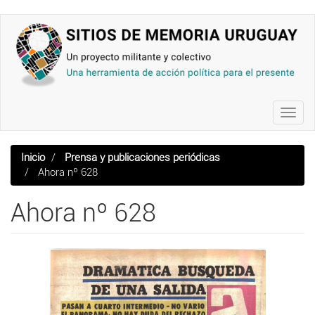
Pasar
al
contenido
principal
Toggl
navig
Inicio
Prensa y publicaciones periódicas
Ahora nº 628
Ahora nº 628